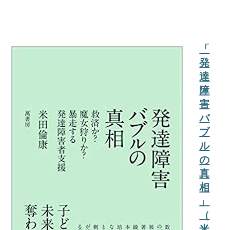
「
発
達
障
害
バ
ブ
ル
の
真
相
」
（
米