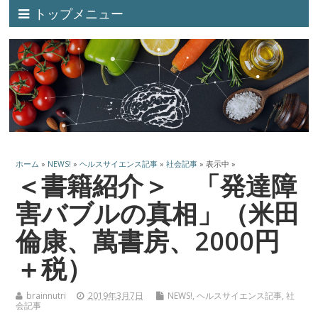
トップメニュー
ホーム
»
NEWS!
»
ヘルスサイエンス記事
»
社会記事
» 表示中 »
＜書籍紹介＞ 「発達障
害バブルの真相」（米田
倫康、萬書房、2000円
＋税）
brainnutri
2019年3月7日
NEWS!
,
ヘルスサイエンス記事
,
社
会記事