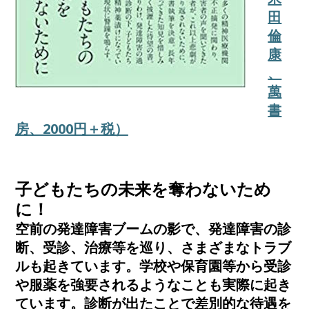
田
倫
康
、
萬
書
房、2000円＋税）
子どもたちの未来を奪わないため
に！
空前の発達障害ブームの影で、発達障害の診
断、受診、治療等を巡り、さまざまなトラブ
ルも起きています。学校や保育園等から受診
や服薬を強要されるようなことも実際に起き
ています。診断が出たことで差別的な待遇を